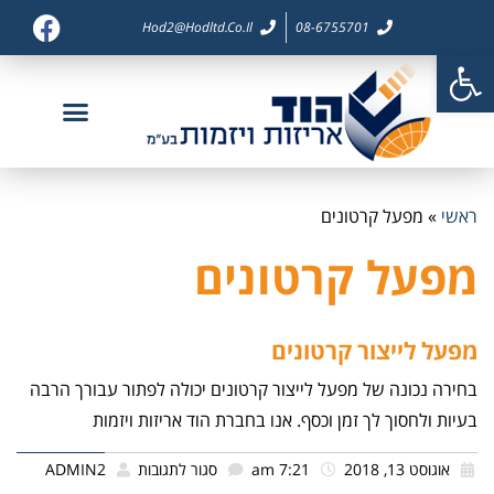
Hod2@hodltd.co.il
08-6755701
פתח סרגל נגישות
דף בית
צור קשר
חברות בנות
פיתוח מוצר
מוצרי אריזה
ראשי
»
מפעל קרטונים
מפעל קרטונים
מפעל לייצור קרטונים
בחירה נכונה של מפעל לייצור קרטונים יכולה לפתור עבורך הרבה
בעיות ולחסוך לך זמן וכסף. אנו בחברת הוד אריזות ויזמות
אוגוסט 13, 2018
7:21 am
סגור לתגובות
ADMIN2