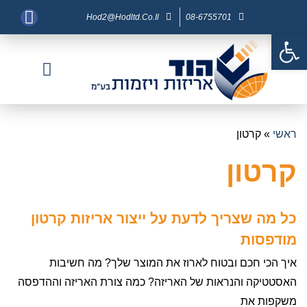
Hod2@hodltd.co.il
08-6755701
פתח סרגל נגישות
דף בית
צור קשר
חברות בנות
פיתוח מוצר
מוצרי אריזה
ראשי
»
קרטון
קרטון
כל מה שצריך לדעת על ייצור אריזות קרטון
מודפסות
איך הכי חכם ובטוח לארוז את המוצר שלך? מה חשיבות
האסטטיקה והנראות של האריזה? כמה צורת האריזה וההדפסה
משקפות את