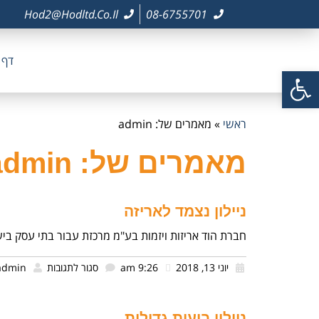
Hod2@hodltd.co.il
08-6755701
דף 
פתח סרגל נגישות
ראשי
»
מאמרים של: admin
מאמרים של: admin
ניילון נצמד לאריזה
חברת הוד אריזות ויזמות בע"מ מרכזת עבור בתי עסק בי
יוני 13, 2018
9:26 am
סגור לתגובות
admin
ניילון בועות גדולות