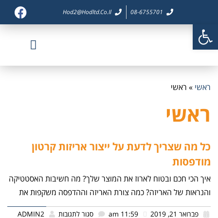
Hod2@hodltd.co.il
08-6755701
פתח סרגל נגישות
דף בית
צור קשר
חברות בנות
פיתוח מוצר
מוצרי אריזה
ראשי
»
ראשי
ראשי
כל מה שצריך לדעת על ייצור אריזות קרטון
מודפסות
איך הכי חכם ובטוח לארוז את המוצר שלך? מה חשיבות האסטטיקה
והנראות של האריזה? כמה צורת האריזה וההדפסה משקפות את
פברואר 21, 2019
11:59 am
סגור לתגובות
ADMIN2