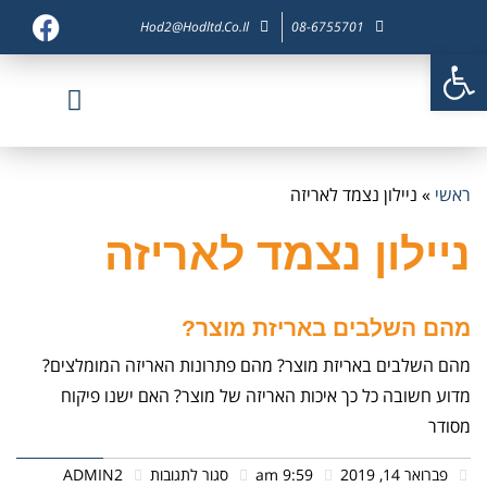
Hod2@hodltd.co.il
08-6755701
פתח סרגל נגישות
דף בית
צור קשר
חברות בנות
פיתוח מוצר
מוצרי אריזה
ראשי
»
ניילון נצמד לאריזה
ניילון נצמד לאריזה
מהם השלבים באריזת מוצר?
מהם השלבים באריזת מוצר? מהם פתרונות האריזה המומלצים?
מדוע חשובה כל כך איכות האריזה של מוצר? האם ישנו פיקוח
מסודר
פברואר 14, 2019
9:59 am
סגור לתגובות
ADMIN2