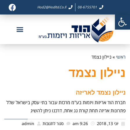
Hod2@hodltd.co.il
08-6755701
פתח סרגל נגישות
דף בית
צור קשר
חברות בנות
פיתוח מוצר
מוצרי אריזה
ראשי
»
ניילון נצמד
ניילון נצמד
ניילון נצמד לאריזה
חברת הוד אריזות ויזמות בע"מ מרכזת עבור בתי עסק בישראל שלל
פתרונות אריזה תחת קורת גג אחת. דרכנו ניתן להשיג
יוני 13, 2018
9:26 am
סגור לתגובות
admin